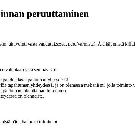
valinnan peruuttaminen
m. aktivointi vasta vapautuksessa, peru/varmista). Älä käynnistä kriitti
ee vähintään yksi seuraavista:
 tapahdu alas-tapahtuman yhteydessä.
ös-tapahtuman yhdeydessä, ja on olemassa mekanismi, jolla toiminto v
tapahtuman aiheuttaman toiminnon.
eydessä on olennaista.
ynnistämät tahattomat toiminnot.