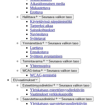
Aikasidonnainen media
Mukautettava
Erottuva
Hallittava
Seuraava valikon taso
Käytettävissä näppäimistöltä
Tarpeeksi aikaa
Sairaskohtaukset
Navigoitava
Syötetavat
Ymmärrettävä
Seuraava valikon taso
Luettava
Ennakoitava
Syötteen avustaminen
Toimintavarma
Seuraava valikon taso
Yhteensopiva
WCAG-tietoa
Seuraava valikon taso
WCAG-termistöä
EU-vaatimukset
Esteettömyysdirektiivi
Seuraava valikon taso
Yleiskatsaus esteettömyysdirektiiviin
Vaatimukset verkkokaupoille
Saavutettavuusdirektiivi
Seuraava valikon taso
Yleiskatsaus saavutettavuusdirektiiviin