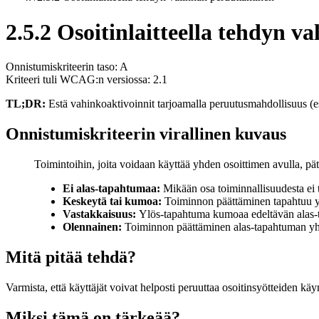
2.5.2 Osoitinlaitteella tehdyn 
Onnistumiskriteerin taso: A
Kriteeri tuli WCAG:n versiossa: 2.1
TL;DR:
Estä vahinkoaktivoinnit tarjoamalla peruutusmahdollisuus (esi
Onnistumiskriteerin virallinen kuvaus
Toimintoihin, joita voidaan käyttää yhden osoittimen avulla, pät
Ei alas-tapahtumaa:
Mikään osa toiminnallisuudesta ei
Keskeytä tai kumoa:
Toiminnon päättäminen tapahtuu yl
Vastakkaisuus:
Ylös-tapahtuma kumoaa edeltävän alas-
Olennainen:
Toiminnon päättäminen alas-tapahtuman yht
Mitä pitää tehdä?
Varmista, että käyttäjät voivat helposti peruuttaa osoitinsyötteiden kä
Miksi tämä on tärkeää?