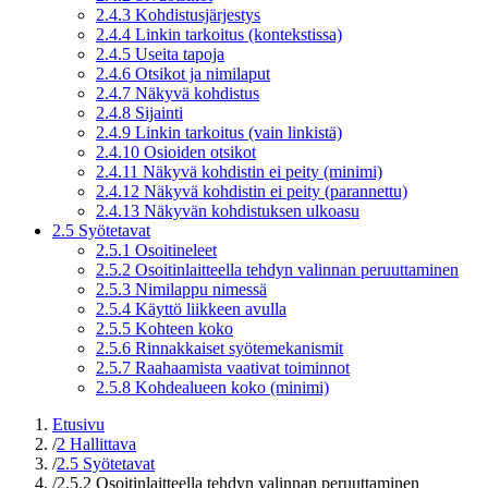
2.4.3 Kohdistusjärjestys
2.4.4 Linkin tarkoitus (kontekstissa)
2.4.5 Useita tapoja
2.4.6 Otsikot ja nimilaput
2.4.7 Näkyvä kohdistus
2.4.8 Sijainti
2.4.9 Linkin tarkoitus (vain linkistä)
2.4.10 Osioiden otsikot
2.4.11 Näkyvä kohdistin ei peity (minimi)
2.4.12 Näkyvä kohdistin ei peity (parannettu)
2.4.13 Näkyvän kohdistuksen ulkoasu
2.5 Syötetavat
2.5.1 Osoitineleet
2.5.2 Osoitinlaitteella tehdyn valinnan peruuttaminen
2.5.3 Nimilappu nimessä
2.5.4 Käyttö liikkeen avulla
2.5.5 Kohteen koko
2.5.6 Rinnakkaiset syötemekanismit
2.5.7 Raahaamista vaativat toiminnot
2.5.8 Kohdealueen koko (minimi)
Etusivu
/
2 Hallittava
/
2.5 Syötetavat
/
2.5.2 Osoitinlaitteella tehdyn valinnan peruuttaminen