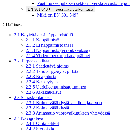
Vaatimukset julkisen sektorin verkkosivustoille ja m
EN 301 549
Seuraava valikon taso
Mikä on EN 301 549?
2 Hallittava
2.1 Käytettävissä näppäimistöltä
2.1.1 Näppäimistö
2.1.2 Ei näppäimistöansaa
2.1.3 Näppäimistö (ei poikkeuksia)
2.1.4 Yhden merkin pikanäppäimet
2.2 Tarpeeksi aikaa
2.2.1 Säädettävä ajoitus
2.2.2 Tauota, pysäytä, piilota
2.2.3 Ei ajoitusta
2.2.4 Keskeytykset
2.2.5 Uudelleentunnistautuminen
2.2.6 Aikakatkaisut
2.3 Sairaskohtaukset
2.3.1 Kolme välähdystä tai alle raja-arvon
2.3.2 Kolme välähdystä
2.3.3 Animaatio vuorovaikutuksen yhteydessä
2.4 Navigoitava
2.4.1 Ohita lohkot
2.4.2 Sivuotsikot