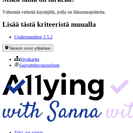
Vähentää virheitä käyttäjillä, joilla on liikuntarajoitteita.
Lisää tästä kriteeristä muualla
Understanding 2.5.2
Takaisin sivun ylälaitaan
Sivukartta
Saavutettavuusseloste
Toki, jos voisin