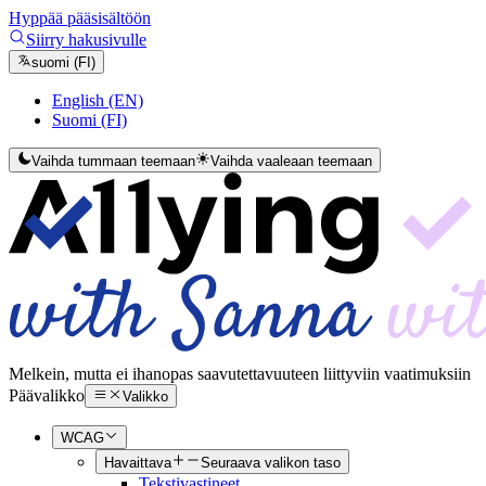
Hyppää pääsisältöön
Siirry hakusivulle
suomi (FI)
English (EN)
Suomi (FI)
Vaihda tummaan teemaan
Vaihda vaaleaan teemaan
Melkein, mutta ei ihan
opas saavutettavuuteen liittyviin vaatimuksiin
Päävalikko
Valikko
WCAG
Havaittava
Seuraava valikon taso
Tekstivastineet