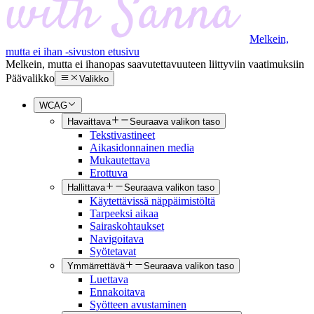
Melkein,
mutta ei ihan -sivuston etusivu
Melkein, mutta ei ihan
opas saavutettavuuteen liittyviin vaatimuksiin
Päävalikko
Valikko
WCAG
Havaittava
Seuraava valikon taso
Tekstivastineet
Aikasidonnainen media
Mukautettava
Erottuva
Hallittava
Seuraava valikon taso
Käytettävissä näppäimistöltä
Tarpeeksi aikaa
Sairaskohtaukset
Navigoitava
Syötetavat
Ymmärrettävä
Seuraava valikon taso
Luettava
Ennakoitava
Syötteen avustaminen