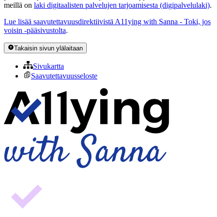
meillä on
laki digitaalisten palvelujen tarjoamisesta (digipalvelulaki)
.
Lue lisää saavutettavuusdirektiivistä A11ying with Sanna - Toki, jos
voisin -pääsivustolta
.
Takaisin sivun ylälaitaan
Sivukartta
Saavutettavuusseloste