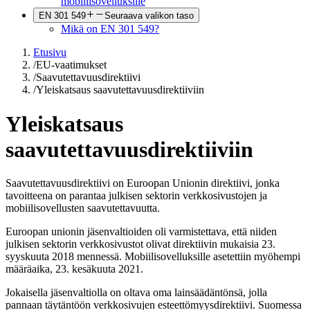
mobiilisovelluksille
EN 301 549
Seuraava valikon taso
Mikä on EN 301 549?
Etusivu
/
EU-vaatimukset
/
Saavutettavuusdirektiivi
/
Yleiskatsaus saavutettavuusdirektiiviin
Yleiskatsaus
saavutettavuusdirektiiviin
Saavutettavuusdirektiivi on Euroopan Unionin direktiivi, jonka
tavoitteena on parantaa julkisen sektorin verkkosivustojen ja
mobiilisovellusten saavutettavuutta.
Euroopan unionin jäsenvaltioiden oli varmistettava, että niiden
julkisen sektorin verkkosivustot olivat direktiivin mukaisia 23.
syyskuuta 2018 mennessä. Mobiilisovelluksille asetettiin myöhempi
määräaika, 23. kesäkuuta 2021.
Jokaisella jäsenvaltiolla on oltava oma lainsäädäntönsä, jolla
pannaan täytäntöön verkkosivujen esteettömyysdirektiivi. Suomessa