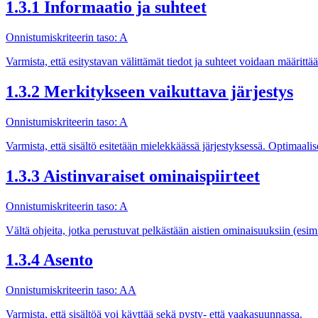
1.3.1 Informaatio ja suhteet
Onnistumiskriteerin taso: A
Varmista, että esitystavan välittämät tiedot ja suhteet voidaan määrittää 
1.3.2 Merkitykseen vaikuttava järjestys
Onnistumiskriteerin taso: A
Varmista, että sisältö esitetään mielekkäässä järjestyksessä. Optimaalis
1.3.3 Aistinvaraiset ominaispiirteet
Onnistumiskriteerin taso: A
Vältä ohjeita, jotka perustuvat pelkästään aistien ominaisuuksiin (esim
1.3.4 Asento
Onnistumiskriteerin taso: AA
Varmista, että sisältöä voi käyttää sekä pysty- että vaakasuunnassa.