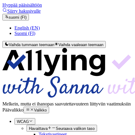
Hyppää pääsisältöön
Siirry hakusivulle
suomi (FI)
English (EN)
Suomi (FI)
Vaihda tummaan teemaan
Vaihda vaaleaan teemaan
Melkein, mutta ei ihan
opas saavutettavuuteen liittyviin vaatimuksiin
Päävalikko
Valikko
WCAG
Havaittava
Seuraava valikon taso
Tekstivastineet