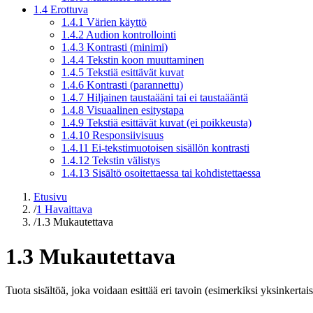
1.4 Erottuva
1.4.1 Värien käyttö
1.4.2 Audion kontrollointi
1.4.3 Kontrasti (minimi)
1.4.4 Tekstin koon muuttaminen
1.4.5 Tekstiä esittävät kuvat
1.4.6 Kontrasti (parannettu)
1.4.7 Hiljainen taustaääni tai ei taustaääntä
1.4.8 Visuaalinen esitystapa
1.4.9 Tekstiä esittävät kuvat (ei poikkeusta)
1.4.10 Responsiivisuus
1.4.11 Ei-tekstimuotoisen sisällön kontrasti
1.4.12 Tekstin välistys
1.4.13 Sisältö osoitettaessa tai kohdistettaessa
Etusivu
/
1 Havaittava
/
1.3 Mukautettava
1.3 Mukautettava
Tuota sisältöä, joka voidaan esittää eri tavoin (esimerkiksi yksinkerta