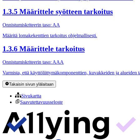
1.3.5 Määrittele syötteen tarkoitus
Onnistumiskriteerin taso: AA
Määritä lomakekenttien tarkoitus ohjelmallisesti.
1.3.6 Määrittele tarkoitus
Onnistumiskriteerin taso: AAA
Varmista, että käyttöliittymäkomponenttien, kuvakkeiden ja alueiden ta
Takaisin sivun ylälaitaan
Sivukartta
Saavutettavuusseloste