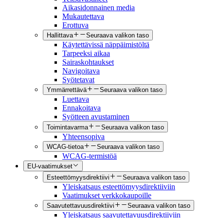
Aikasidonnainen media
Mukautettava
Erottuva
Hallittava
Seuraava valikon taso
Käytettävissä näppäimistöltä
Tarpeeksi aikaa
Sairaskohtaukset
Navigoitava
Syötetavat
Ymmärrettävä
Seuraava valikon taso
Luettava
Ennakoitava
Syötteen avustaminen
Toimintavarma
Seuraava valikon taso
Yhteensopiva
WCAG-tietoa
Seuraava valikon taso
WCAG-termistöä
EU-vaatimukset
Esteettömyysdirektiivi
Seuraava valikon taso
Yleiskatsaus esteettömyysdirektiiviin
Vaatimukset verkkokaupoille
Saavutettavuusdirektiivi
Seuraava valikon taso
Yleiskatsaus saavutettavuusdirektiiviin