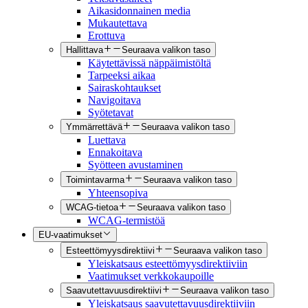
Aikasidonnainen media
Mukautettava
Erottuva
Hallittava
Seuraava valikon taso
Käytettävissä näppäimistöltä
Tarpeeksi aikaa
Sairaskohtaukset
Navigoitava
Syötetavat
Ymmärrettävä
Seuraava valikon taso
Luettava
Ennakoitava
Syötteen avustaminen
Toimintavarma
Seuraava valikon taso
Yhteensopiva
WCAG-tietoa
Seuraava valikon taso
WCAG-termistöä
EU-vaatimukset
Esteettömyysdirektiivi
Seuraava valikon taso
Yleiskatsaus esteettömyysdirektiiviin
Vaatimukset verkkokaupoille
Saavutettavuusdirektiivi
Seuraava valikon taso
Yleiskatsaus saavutettavuusdirektiiviin