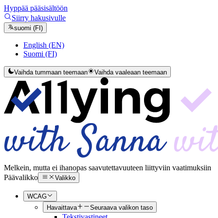
Hyppää pääsisältöön
Siirry hakusivulle
suomi (FI)
English (EN)
Suomi (FI)
Vaihda tummaan teemaan
Vaihda vaaleaan teemaan
Melkein, mutta ei ihan
opas saavutettavuuteen liittyviin vaatimuksiin
Päävalikko
Valikko
WCAG
Havaittava
Seuraava valikon taso
Tekstivastineet