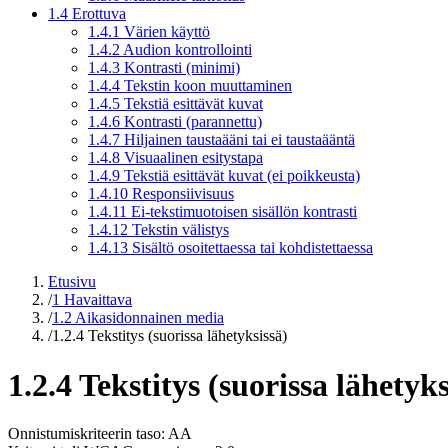
1.4 Erottuva
1.4.1 Värien käyttö
1.4.2 Audion kontrollointi
1.4.3 Kontrasti (minimi)
1.4.4 Tekstin koon muuttaminen
1.4.5 Tekstiä esittävät kuvat
1.4.6 Kontrasti (parannettu)
1.4.7 Hiljainen taustaääni tai ei taustaääntä
1.4.8 Visuaalinen esitystapa
1.4.9 Tekstiä esittävät kuvat (ei poikkeusta)
1.4.10 Responsiivisuus
1.4.11 Ei-tekstimuotoisen sisällön kontrasti
1.4.12 Tekstin välistys
1.4.13 Sisältö osoitettaessa tai kohdistettaessa
Etusivu
/
1 Havaittava
/
1.2 Aikasidonnainen media
/
1.2.4 Tekstitys (suorissa lähetyksissä)
1.2.4 Tekstitys (suorissa lähetyks
Onnistumiskriteerin taso: AA