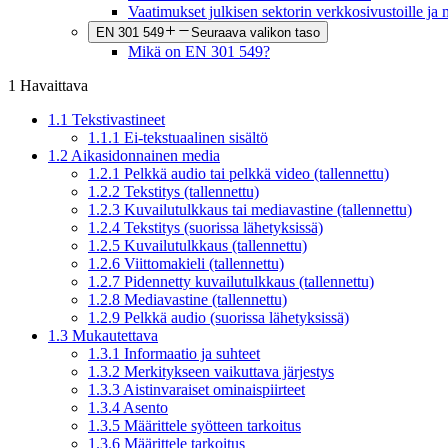
Vaatimukset julkisen sektorin verkkosivustoille ja m
EN 301 549
Seuraava valikon taso
Mikä on EN 301 549?
1 Havaittava
1.1 Tekstivastineet
1.1.1 Ei-tekstuaalinen sisältö
1.2 Aikasidonnainen media
1.2.1 Pelkkä audio tai pelkkä video (tallennettu)
1.2.2 Tekstitys (tallennettu)
1.2.3 Kuvailutulkkaus tai mediavastine (tallennettu)
1.2.4 Tekstitys (suorissa lähetyksissä)
1.2.5 Kuvailutulkkaus (tallennettu)
1.2.6 Viittomakieli (tallennettu)
1.2.7 Pidennetty kuvailutulkkaus (tallennettu)
1.2.8 Mediavastine (tallennettu)
1.2.9 Pelkkä audio (suorissa lähetyksissä)
1.3 Mukautettava
1.3.1 Informaatio ja suhteet
1.3.2 Merkitykseen vaikuttava järjestys
1.3.3 Aistinvaraiset ominaispiirteet
1.3.4 Asento
1.3.5 Määrittele syötteen tarkoitus
1.3.6 Määrittele tarkoitus