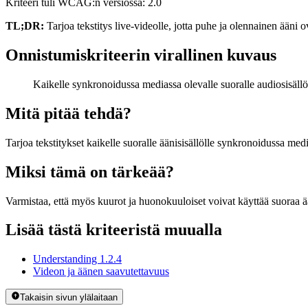
Kriteeri tuli WCAG:n versiossa: 2.0
TL;DR:
Tarjoa tekstitys live-videolle, jotta puhe ja olennainen ääni o
Onnistumiskriteerin virallinen kuvaus
Kaikelle synkronoidussa mediassa olevalle suoralle audiosisällöll
Mitä pitää tehdä?
Tarjoa tekstitykset kaikelle suoralle äänisisällölle synkronoidussa med
Miksi tämä on tärkeää?
Varmistaa, että myös kuurot ja huonokuuloiset voivat käyttää suoraa ää
Lisää tästä kriteeristä muualla
Understanding 1.2.4
Videon ja äänen saavutettavuus
Takaisin sivun ylälaitaan