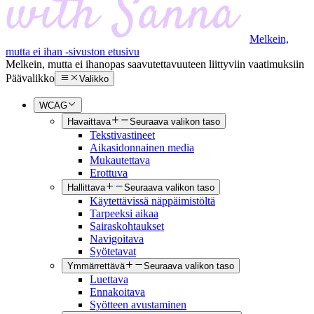
Melkein,
mutta ei ihan -sivuston etusivu
Melkein, mutta ei ihan
opas saavutettavuuteen liittyviin vaatimuksiin
Päävalikko
Valikko
WCAG
Havaittava
Seuraava valikon taso
Tekstivastineet
Aikasidonnainen media
Mukautettava
Erottuva
Hallittava
Seuraava valikon taso
Käytettävissä näppäimistöltä
Tarpeeksi aikaa
Sairaskohtaukset
Navigoitava
Syötetavat
Ymmärrettävä
Seuraava valikon taso
Luettava
Ennakoitava
Syötteen avustaminen