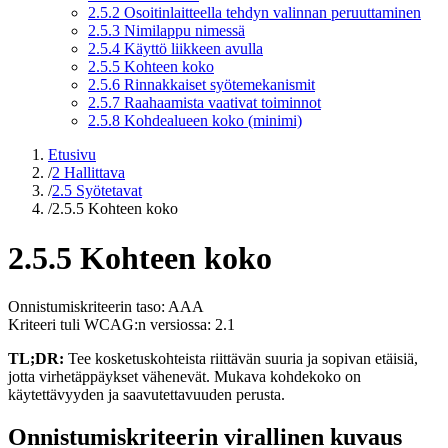
2.5.2 Osoitinlaitteella tehdyn valinnan peruuttaminen
2.5.3 Nimilappu nimessä
2.5.4 Käyttö liikkeen avulla
2.5.5 Kohteen koko
2.5.6 Rinnakkaiset syötemekanismit
2.5.7 Raahaamista vaativat toiminnot
2.5.8 Kohdealueen koko (minimi)
Etusivu
/
2 Hallittava
/
2.5 Syötetavat
/
2.5.5 Kohteen koko
2.5.5 Kohteen koko
Onnistumiskriteerin taso: AAA
Kriteeri tuli WCAG:n versiossa: 2.1
TL;DR:
Tee kosketuskohteista riittävän suuria ja sopivan etäisiä,
jotta virhetäppäykset vähenevät. Mukava kohdekoko on
käytettävyyden ja saavutettavuuden perusta.
Onnistumiskriteerin virallinen kuvaus