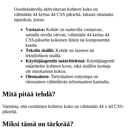
Osoitinlaitteella aktivoitavan kohteen koko on
vähintään 44 kertaa 44 CSS-pikseliä, lukuun ottamatta
tapauksia, joissa:
Vastaava:
Kohde on saatavilla vastaavan,
samalla sivulla olevan, vähintään 44 kertaa 44
CSS-pikselin kokoisen linkin tai komponentin
kautta.
Tekstin sisällä:
Kohde on lauseen tai
tekstilohkon sisällä.
Käyttäjäagentin määrittelemä:
Käyttäjäagentti
määrittelee kohteen koon, eikä sisällön tuottaja
ole muokannut kokoa.
Olennainen:
Tietynlainen esitystapa on
olennainen välitettävän informaation kannalta.
Mitä pitää tehdä?
Varmista, että osoittimen kohteen koko on vähintään 44 x 44 CSS-
pikseliä.
Miksi tämä on tärkeää?