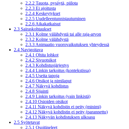
2.2.2 Tauota, pysäytä, piilota
2.2.3 Ei ajoitusta
2.2.4 Keskeytykset
2.2.5 Uudelleentunnistautuminen
2.2.6 Aikakatkaisut
2.3 Sairaskohtaukset
2.3.1 Kolme välähdystä tai alle raja-arvon
2.3.2 Kolme välähdystä
2.3.3 Animaatio vuorovaikutuksen yhteydessä
2.4 Navigoitava
2.4.1 Ohita lohkot
2.4.2 Sivuotsikot
2.4.3 Kohdistusjärjestys
2.4.4 Linkin tarkoitus (kontekstissa)
2.4.5 Useita tapoja
2.4.6 Otsikot ja nimilaput
2.4.7 Näkyvä kohdistus
2.4.8 Sijainti
2.4.9 Linkin tarkoitus (vain linkistä)
2.4.10 Osioiden otsikot
2.4.11 Näkyvä kohdistin ei peity (minimi)
2.4.12 Näkyvä kohdistin ei peity (parannettu)
2.4.13 Näkyvän kohdistuksen ulkoasu
2.5 Syötetavat
2.5.1 Osoitineleet