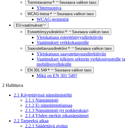
Toimintavarma
Seuraava valikon taso
Yhteensopiva
WCAG-tietoa
Seuraava valikon taso
WCAG-termistöä
EU-vaatimukset
Esteettömyysdirektiivi
Seuraava valikon taso
Yleiskatsaus esteettömyysdirektiiviin
Vaatimukset verkkokaupoille
Saavutettavuusdirektiivi
Seuraava valikon taso
Yleiskatsaus saavutettavuusdirektiiviin
Vaatimukset julkisen sektorin verkkosivustoille ja
mobiilisovelluksille
EN 301 549
Seuraava valikon taso
Mikä on EN 301 549?
2 Hallittava
2.1 Käytettävissä näppäimistöltä
2.1.1 Näppäimistö
2.1.2 Ei näppäimistöansaa
2.1.3 Näppäimistö (ei poikkeuksia)
2.1.4 Yhden merkin pikanäppäimet
2.2 Tarpeeksi aikaa
2.2.1 Säädettävä ajoitus