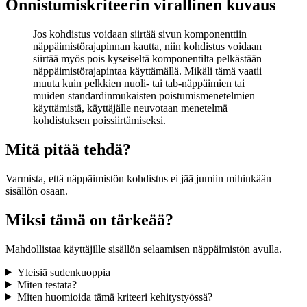
Onnistumiskriteerin virallinen kuvaus
Jos kohdistus voidaan siirtää sivun komponenttiin
näppäimistörajapinnan kautta, niin kohdistus voidaan
siirtää myös pois kyseiseltä komponentilta pelkästään
näppäimistörajapintaa käyttämällä. Mikäli tämä vaatii
muuta kuin pelkkien nuoli- tai tab-näppäimien tai
muiden standardinmukaisten poistumismenetelmien
käyttämistä, käyttäjälle neuvotaan menetelmä
kohdistuksen poissiirtämiseksi.
Mitä pitää tehdä?
Varmista, että näppäimistön kohdistus ei jää jumiin mihinkään
sisällön osaan.
Miksi tämä on tärkeää?
Mahdollistaa käyttäjille sisällön selaamisen näppäimistön avulla.
Yleisiä sudenkuoppia
Miten testata?
Miten huomioida tämä kriteeri kehitystyössä?