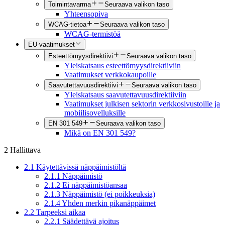
Toimintavarma
Seuraava valikon taso
Yhteensopiva
WCAG-tietoa
Seuraava valikon taso
WCAG-termistöä
EU-vaatimukset
Esteettömyysdirektiivi
Seuraava valikon taso
Yleiskatsaus esteettömyysdirektiiviin
Vaatimukset verkkokaupoille
Saavutettavuusdirektiivi
Seuraava valikon taso
Yleiskatsaus saavutettavuusdirektiiviin
Vaatimukset julkisen sektorin verkkosivustoille ja
mobiilisovelluksille
EN 301 549
Seuraava valikon taso
Mikä on EN 301 549?
2 Hallittava
2.1 Käytettävissä näppäimistöltä
2.1.1 Näppäimistö
2.1.2 Ei näppäimistöansaa
2.1.3 Näppäimistö (ei poikkeuksia)
2.1.4 Yhden merkin pikanäppäimet
2.2 Tarpeeksi aikaa
2.2.1 Säädettävä ajoitus