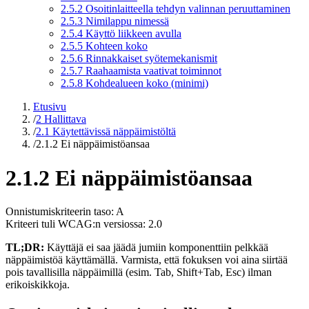
2.5.2 Osoitinlaitteella tehdyn valinnan peruuttaminen
2.5.3 Nimilappu nimessä
2.5.4 Käyttö liikkeen avulla
2.5.5 Kohteen koko
2.5.6 Rinnakkaiset syötemekanismit
2.5.7 Raahaamista vaativat toiminnot
2.5.8 Kohdealueen koko (minimi)
Etusivu
/
2 Hallittava
/
2.1 Käytettävissä näppäimistöltä
/
2.1.2 Ei näppäimistöansaa
2.1.2 Ei näppäimistöansaa
Onnistumiskriteerin taso: A
Kriteeri tuli WCAG:n versiossa: 2.0
TL;DR:
Käyttäjä ei saa jäädä jumiin komponenttiin pelkkää
näppäimistöä käyttämällä. Varmista, että fokuksen voi aina siirtää
pois tavallisilla näppäimillä (esim. Tab, Shift+Tab, Esc) ilman
erikoiskikkoja.