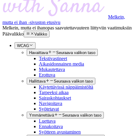
Melkein,
mutta ei ihan -sivuston etusivu
Melkein, mutta ei ihan
opas saavutettavuuteen liittyviin vaatimuksiin
Päävalikko
Valikko
WCAG
Havaittava
Seuraava valikon taso
Tekstivastineet
Aikasidonnainen media
Mukautettava
Erottuva
Hallittava
Seuraava valikon taso
Käytettävissä näppäimistöltä
Tarpeeksi aikaa
Sairaskohtaukset
Navigoitava
Syötetavat
Ymmärrettävä
Seuraava valikon taso
Luettava
Ennakoitava
Syötteen avustaminen