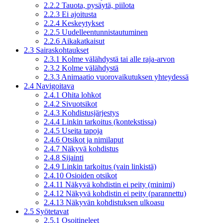
2.2.2 Tauota, pysäytä, piilota
2.2.3 Ei ajoitusta
2.2.4 Keskeytykset
2.2.5 Uudelleentunnistautuminen
2.2.6 Aikakatkaisut
2.3 Sairaskohtaukset
2.3.1 Kolme välähdystä tai alle raja-arvon
2.3.2 Kolme välähdystä
2.3.3 Animaatio vuorovaikutuksen yhteydessä
2.4 Navigoitava
2.4.1 Ohita lohkot
2.4.2 Sivuotsikot
2.4.3 Kohdistusjärjestys
2.4.4 Linkin tarkoitus (kontekstissa)
2.4.5 Useita tapoja
2.4.6 Otsikot ja nimilaput
2.4.7 Näkyvä kohdistus
2.4.8 Sijainti
2.4.9 Linkin tarkoitus (vain linkistä)
2.4.10 Osioiden otsikot
2.4.11 Näkyvä kohdistin ei peity (minimi)
2.4.12 Näkyvä kohdistin ei peity (parannettu)
2.4.13 Näkyvän kohdistuksen ulkoasu
2.5 Syötetavat
2.5.1 Osoitineleet