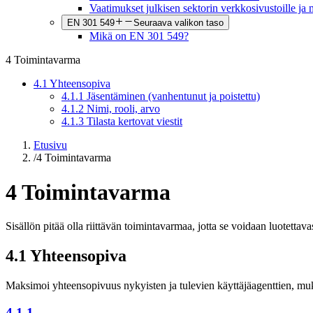
Vaatimukset julkisen sektorin verkkosivustoille ja m
EN 301 549
Seuraava valikon taso
Mikä on EN 301 549?
4 Toimintavarma
4.1 Yhteensopiva
4.1.1 Jäsentäminen (vanhentunut ja poistettu)
4.1.2 Nimi, rooli, arvo
4.1.3 Tilasta kertovat viestit
Etusivu
/
4 Toimintavarma
4 Toimintavarma
Sisällön pitää olla riittävän toimintavarmaa, jotta se voidaan luotettava
4.1 Yhteensopiva
Maksimoi yhteensopivuus nykyisten ja tulevien käyttäjäagenttien, mu
4.1.1