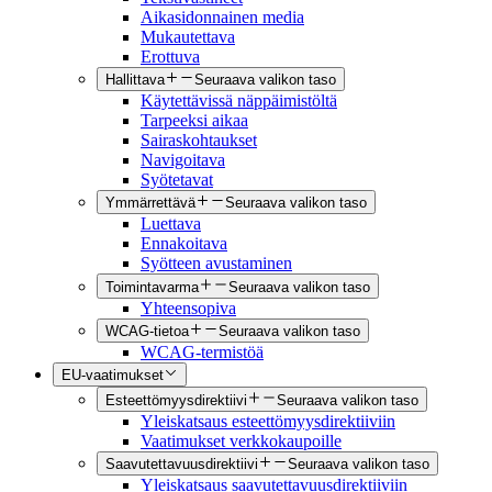
Aikasidonnainen media
Mukautettava
Erottuva
Hallittava
Seuraava valikon taso
Käytettävissä näppäimistöltä
Tarpeeksi aikaa
Sairaskohtaukset
Navigoitava
Syötetavat
Ymmärrettävä
Seuraava valikon taso
Luettava
Ennakoitava
Syötteen avustaminen
Toimintavarma
Seuraava valikon taso
Yhteensopiva
WCAG-tietoa
Seuraava valikon taso
WCAG-termistöä
EU-vaatimukset
Esteettömyysdirektiivi
Seuraava valikon taso
Yleiskatsaus esteettömyysdirektiiviin
Vaatimukset verkkokaupoille
Saavutettavuusdirektiivi
Seuraava valikon taso
Yleiskatsaus saavutettavuusdirektiiviin