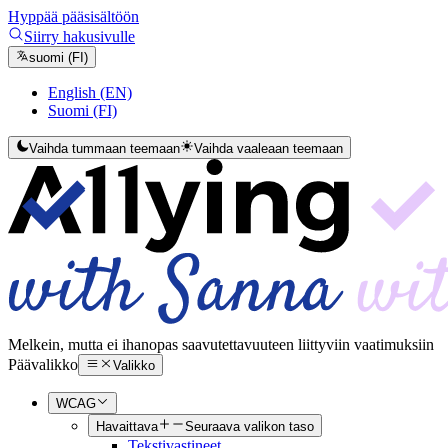
Hyppää pääsisältöön
Siirry hakusivulle
suomi (FI)
English (EN)
Suomi (FI)
Vaihda tummaan teemaan
Vaihda vaaleaan teemaan
Melkein, mutta ei ihan
opas saavutettavuuteen liittyviin vaatimuksiin
Päävalikko
Valikko
WCAG
Havaittava
Seuraava valikon taso
Tekstivastineet