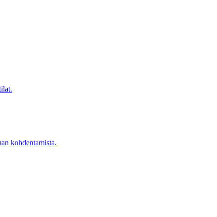
ilat.
lman kohdentamista.