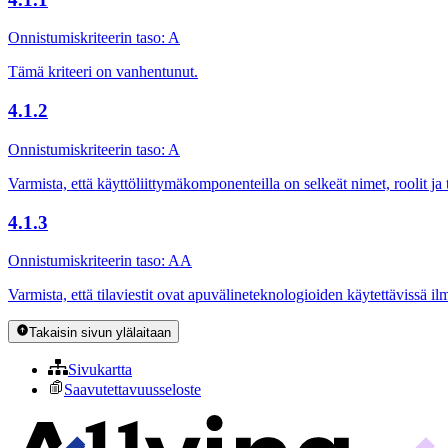
Onnistumiskriteerin taso: A
Tämä kriteeri on vanhentunut.
4.1.2
Onnistumiskriteerin taso: A
Varmista, että käyttöliittymäkomponenteilla on selkeät nimet, roolit ja t
4.1.3
Onnistumiskriteerin taso: AA
Varmista, että tilaviestit ovat apuvälineteknologioiden käytettävissä i
Takaisin sivun ylälaitaan
Sivukartta
Saavutettavuusseloste